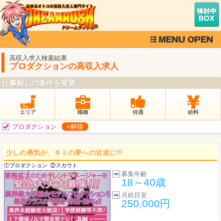
高収入求人検索結果
プロダクションの高収入求人
仕事探しの条件を変更
エリア
職種
待遇
給料
プロダクション
×解除
少しの勇気が、キミの夢への近道に!!!
①プロダクション
②スカウト
募集年齢
18～40歳
月給目安
250,000円