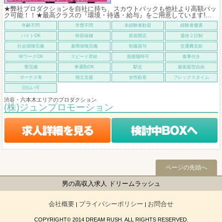
★弊社プロダクションを自社に持ち、スカウトバックも他社より高額バッ
ク可能！！★最高クラスの『環境・待遇・給与』をご用意しています!...
年齢不問
学歴不問
未経験者歓迎
経験者優遇
バイトOK
幹部候補
新規開店
週休２日制
社会保険完備
雇用保険完備
制服貸与
交通費支給
WワークOK
スピード昇給
面接随時可
食事付き
寮完備
車通勤OK
駅近
服装髪型自由
ボーナス有
独立支援
女性歓迎
フレックスタイム
日払い可
渋谷・六本木エリアのプロダクション
(株)ジュンプロモーション
ページの先頭へ
男の高収入求人 ドリームラッシュ
会社概要
プライバシーポリシー
お問合せ
|
|
COPYRIGHT© 2014 DREAM RUSH. ALL RIGHTS RESERVED.