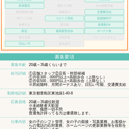
新規開店
週休２日制
社会保険完備
雇用保険完備
制服貸与
交通費支給
WワークOK
スピード昇給
面接随時可
食事付き
寮完備
車通勤OK
駅近
服装髪型自由
ボーナス有
独立支援
女性歓迎
フレックスタイム
日払い可
貸付金可
募集要項
募集年齢
20歳～35歳くらいまで
給与詳細
①店舗スタッフ②店長・幹部候補
①月収300，000円以上+高額歩合（上限なし）
②月収500，000円以上+高額歩合（上限なし）
※昇給随時、月間ボーナスあり、日払い可能、交通費支給
勤務地詳細
東京都豊島区東池袋1-40-8
応募資格
20歳～35歳位歓迎
※未経験者大歓迎
学歴、職歴一切不問
普通免許持ってる方は優遇致します。
仕事内容
女の子のシフト管理、女の子の面接・写真業務、お客様か
らの電話の応対業務、ホームページの更新業務等を役割を