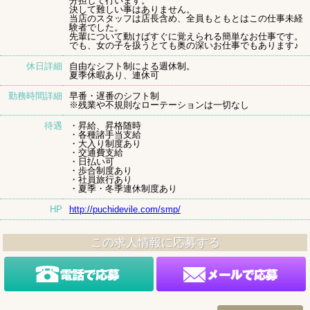
分担して行います。
決して難しい事はありません。
当店のスタッフは店長含め、全員もともとはこの仕事未経
験者でした。
先輩について動けばすぐに覚えられる簡単なお仕事です。
でも、女の子を扱うとても奥の深いお仕事でもあります♪
休日詳細
自由なシフト制による週休制。
夏季休暇あり、連休可
勤務時間詳細
早番・遅番のシフト制
※残業や不規則なローテーションは一切なし
待遇
・昇給、昇格随時
・各種諸手当支給
・大入り制度あり
・交通費支給
・日払い可
・歩合制度あり
・社員旅行あり
・夏季・冬季連休制度あり
HP
http://puchidevile.com/smp/
この求人情報に応募する