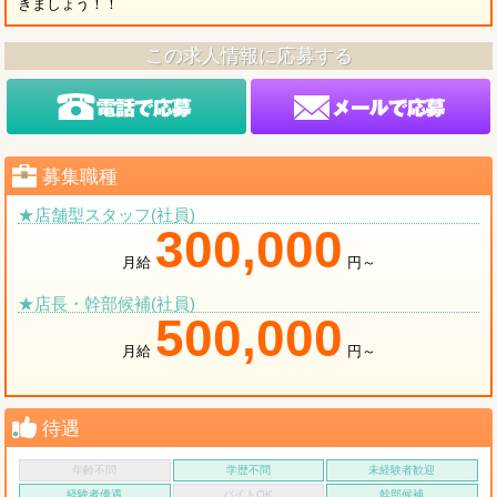
きましょう！！
この求人情報に応募する
募集職種
★店舗型スタッフ(社員)
300,000
月給
円～
★店長・幹部候補(社員)
500,000
月給
円～
待遇
年齢不問
学歴不問
未経験者歓迎
経験者優遇
バイトOK
幹部候補