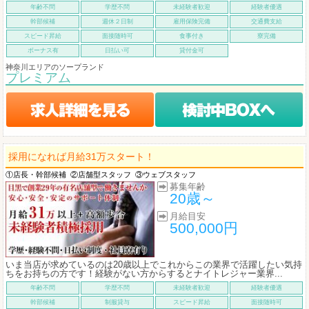
年齢不問
学歴不問
未経験者歓迎
経験者優遇
幹部候補
週休２日制
雇用保険完備
交通費支給
スピード昇給
面接随時可
食事付き
寮完備
ボーナス有
日払い可
貸付金可
神奈川エリアのソープランド
プレミアム
採用になれば月給31万スタート！
①店長・幹部候補
②店舗型スタッフ
③ウェブスタッフ
募集年齢
20歳～
月給目安
500,000円
いま当店が求めているのは20歳以上でこれからこの業界で活躍したい気持
ちをお持ちの方です！経験がない方からするとナイトレジャー業界...
年齢不問
学歴不問
未経験者歓迎
経験者優遇
幹部候補
制服貸与
スピード昇給
面接随時可