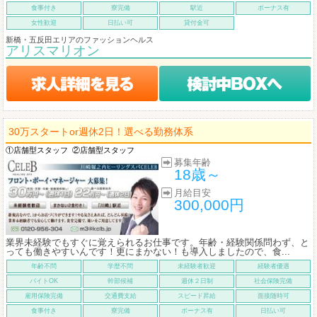
食事付き
寮完備
駅近
ボーナス有
女性歓迎
日払い可
貸付金可
新橋・五反田エリアのファッションヘルス
アリスマリオン
30万スタートor週休2日！選べる勤務体系
①店舗型スタッフ
②店舗型スタッフ
募集年齢
18歳～
月給目安
300,000円
業界未経験でもすぐに覚えられるお仕事です。年齢・経験関係問わず、と
っても働きやすいんです！更にまかない！も導入しましたので、食...
年齢不問
学歴不問
未経験者歓迎
経験者優遇
バイトOK
幹部候補
週休２日制
社会保険完備
雇用保険完備
交通費支給
スピード昇給
面接随時可
食事付き
寮完備
ボーナス有
日払い可