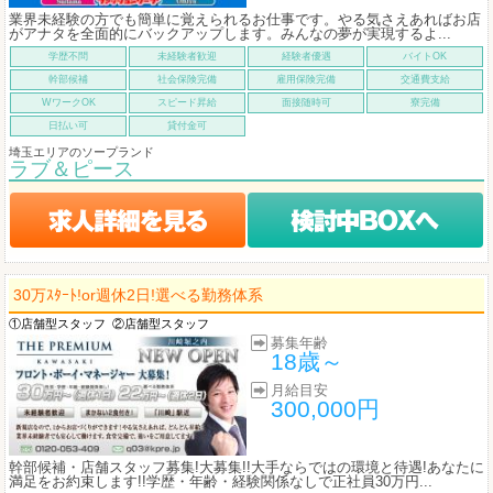
業界未経験の方でも簡単に覚えられるお仕事です。やる気さえあればお店
がアナタを全面的にバックアップします。みんなの夢が実現するよ...
学歴不問
未経験者歓迎
経験者優遇
バイトOK
幹部候補
社会保険完備
雇用保険完備
交通費支給
WワークOK
スピード昇給
面接随時可
寮完備
日払い可
貸付金可
埼玉エリアのソープランド
ラブ＆ピース
30万ｽﾀｰﾄ!or週休2日!選べる勤務体系
①店舗型スタッフ
②店舗型スタッフ
募集年齢
18歳～
月給目安
300,000円
幹部候補・店舗スタッフ募集!大募集!!大手ならではの環境と待遇!あなたに
満足をお約束します!!学歴・年齢・経験関係なしで正社員30万円...