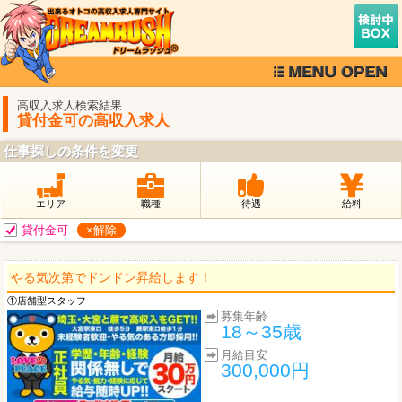
高収入求人検索結果
貸付金可の高収入求人
仕事探しの条件を変更
エリア
職種
待遇
給料
貸付金可
×解除
やる気次第でドンドン昇給します！
①店舗型スタッフ
募集年齢
18～35歳
月給目安
300,000円