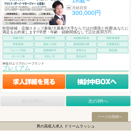
18歳～
月給目安
300,000円
幹部候補・店舗スタッフ募集!大募集!!大手ならではの環境と待遇!あなたに
満足をお約束します!!学歴・年齢・経験関係なしで正社員30万円...
年齢不問
学歴不問
未経験者歓迎
経験者優遇
幹部候補
週休２日制
雇用保険完備
交通費支給
スピード昇給
面接随時可
食事付き
寮完備
ボーナス有
日払い可
貸付金可
神奈川エリアのソープランド
プレミアム
前の10件へ
次の3件へ
ページの先頭へ
男の高収入求人 ドリームラッシュ