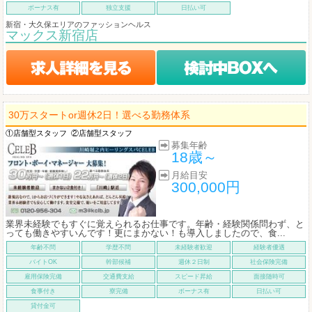
ボーナス有
独立支援
日払い可
新宿・大久保エリアのファッションヘルス
マックス新宿店
30万スタートor週休2日！選べる勤務体系
①店舗型スタッフ
②店舗型スタッフ
募集年齢
18歳～
月給目安
300,000円
業界未経験でもすぐに覚えられるお仕事です。年齢・経験関係問わず、と
っても働きやすいんです！更にまかない！も導入しましたので、食...
年齢不問
学歴不問
未経験者歓迎
経験者優遇
バイトOK
幹部候補
週休２日制
社会保険完備
雇用保険完備
交通費支給
スピード昇給
面接随時可
食事付き
寮完備
ボーナス有
日払い可
貸付金可