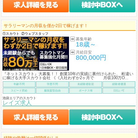
サラリーマンの月収を僅か2日で稼げます！
①スカウト
②ウェブスタッフ
募集年齢
18歳～
月給目安
800,000円
『ネットスカウト』大募集！！ 創業10年の実績に裏付けられた、 桁違い
に稼げる大手スカウト会社 《《入社わずか2ヶ月で 月収100万O...
年齢不問
学歴不問
未経験者歓迎
経験者優遇
スピード昇給
服装髪型自由
ボーナス有
日払い可
池袋エリアのスカウト
レイズ求人