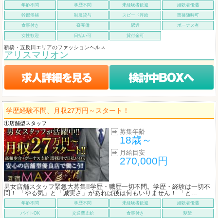
年齢不問
学歴不問
未経験者歓迎
経験者優遇
幹部候補
制服貸与
スピード昇給
面接随時可
食事付き
寮完備
駅近
ボーナス有
女性歓迎
日払い可
貸付金可
新橋・五反田エリアのファッションヘルス
アリスマリオン
学歴経験不問、月収27万円～スタート！
①店舗型スタッフ
募集年齢
18歳～
月給目安
270,000円
男女店舗スタッフ緊急大募集!!学歴・職歴一切不問。学歴・経験は一切不
問！ 「やる気」と「誠実さ」があれば後は何もいりません！ 「と...
年齢不問
学歴不問
未経験者歓迎
経験者優遇
バイトOK
交通費支給
食事付き
駅近