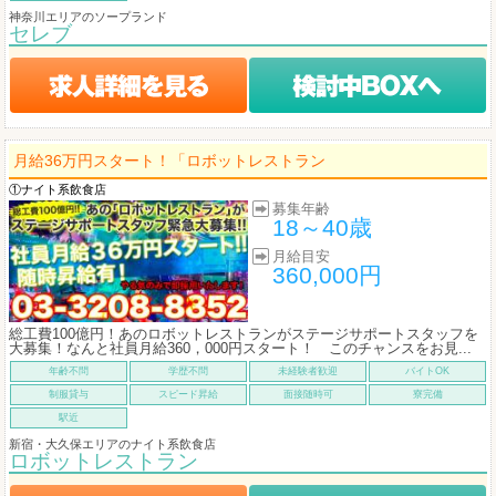
神奈川エリアのソープランド
セレブ
月給36万円スタート！「ロボットレストラン
①ナイト系飲食店
募集年齢
18～40歳
月給目安
360,000円
総工費100億円！あのロボットレストランがステージサポートスタッフを
大募集！なんと社員月給360，000円スタート！ このチャンスをお見...
年齢不問
学歴不問
未経験者歓迎
バイトOK
制服貸与
スピード昇給
面接随時可
寮完備
駅近
新宿・大久保エリアのナイト系飲食店
ロボットレストラン