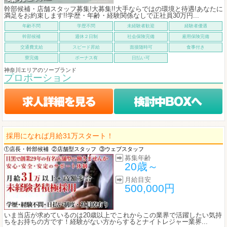
幹部候補・店舗スタッフ募集!大募集!!大手ならではの環境と待遇!あなたに
満足をお約束します!!学歴・年齢・経験関係なしで正社員30万円...
年齢不問
学歴不問
未経験者歓迎
経験者優遇
幹部候補
週休２日制
社会保険完備
雇用保険完備
交通費支給
スピード昇給
面接随時可
食事付き
寮完備
ボーナス有
日払い可
神奈川エリアのソープランド
プロポーション
採用になれば月給31万スタート！
①店長・幹部候補
②店舗型スタッフ
③ウェブスタッフ
募集年齢
20歳～
月給目安
500,000円
いま当店が求めているのは20歳以上でこれからこの業界で活躍したい気持
ちをお持ちの方です！経験がない方からするとナイトレジャー業界...