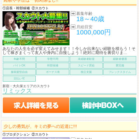
経験や学歴は一切関係なし!!
①店長・幹部候補
②スカウト
募集年齢
18～40歳
月給目安
1000,000円
あなたの人生を必ず変えてみせます！！今しか出来ない経験を積もう！そ
して稼ぎまくって友人や身内に自慢しよう！絶対に期待を裏切りま...
年齢不問
学歴不問
未経験者歓迎
経験者優遇
バイトOK
幹部候補
スピード昇給
寮完備
服装髪型自由
ボーナス有
独立支援
フレックスタイム
日払い可
新宿・大久保エリアのスカウト
リミックス
少しの勇気が、キミの夢への近道に!!!
①プロダクション
②スカウト