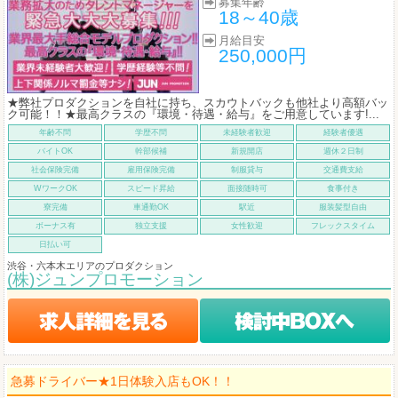
募集年齢
18～40歳
月給目安
250,000円
★弊社プロダクションを自社に持ち、スカウトバックも他社より高額バッ
ク可能！！★最高クラスの『環境・待遇・給与』をご用意しています!...
年齢不問
学歴不問
未経験者歓迎
経験者優遇
バイトOK
幹部候補
新規開店
週休２日制
社会保険完備
雇用保険完備
制服貸与
交通費支給
WワークOK
スピード昇給
面接随時可
食事付き
寮完備
車通勤OK
駅近
服装髪型自由
ボーナス有
独立支援
女性歓迎
フレックスタイム
日払い可
渋谷・六本木エリアのプロダクション
(株)ジュンプロモーション
急募ドライバー★1日体験入店もOK！！