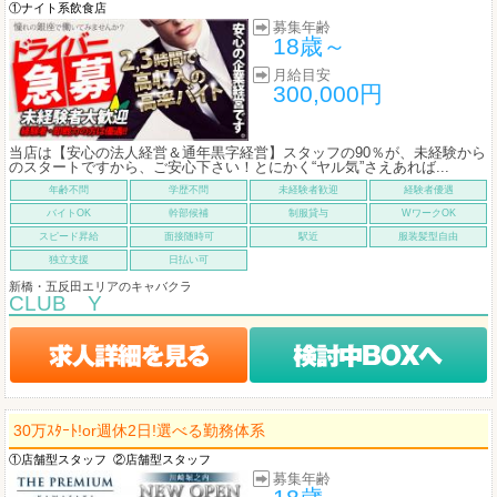
①ナイト系飲食店
募集年齢
18歳～
月給目安
300,000円
当店は【安心の法人経営＆通年黒字経営】スタッフの90％が、未経験から
のスタートですから、ご安心下さい！とにかく“ヤル気”さえあれば...
年齢不問
学歴不問
未経験者歓迎
経験者優遇
バイトOK
幹部候補
制服貸与
WワークOK
スピード昇給
面接随時可
駅近
服装髪型自由
独立支援
日払い可
新橋・五反田エリアのキャバクラ
CLUB Y
30万ｽﾀｰﾄ!or週休2日!選べる勤務体系
①店舗型スタッフ
②店舗型スタッフ
募集年齢