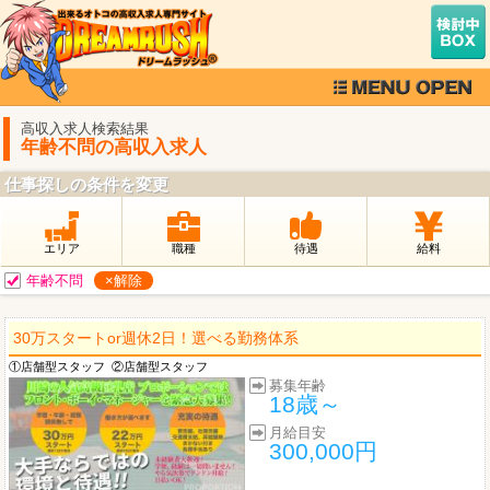
高収入求人検索結果
年齢不問の高収入求人
仕事探しの条件を変更
エリア
職種
待遇
給料
年齢不問
×解除
30万スタートor週休2日！選べる勤務体系
①店舗型スタッフ
②店舗型スタッフ
募集年齢
18歳～
月給目安
300,000円