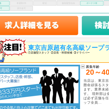
備
車通勤OK
駅近
服装髪型自由
ボーナス有
い可
貸付金可
東京吉原超有名高級ソープ
①店舗型スタッフ
②店長・幹部候補
③ドライバー
募集年齢
20～4
当店は、東京吉
懸命頑張るスタ
ます。業界未経
す。 現幹部は
ば必ず店舗を任
ッフ全員...