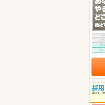
年齢
社会保
寮完
日払
採用
①店長・幹