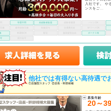
入社です。 や
ンスをご...
不問
学歴不問
未経験者歓迎
経験者優遇
バイトOK
険完備
雇用保険完備
制服貸与
交通費支給
WワークOK
備
車通勤OK
駅近
服装髪型自由
ボーナス有
い可
貸付金可
他社では有得ない高待遇で
①店舗型スタッフ
②店長・幹部候補
募集年齢
20～3