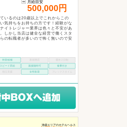
月給目安
500,000円
ているのは20歳以上でこれからこの
い気持ちをお持ちの方です！経験がな
ナイトレジャー業界は色々と不安があ
。しかし当店は健全な経営で働くスタ
らの転職者が多いので怖く無いので安
幹部候補
新規開店
週休２日制
スピード昇給
面接随時可
食事付き
独立支援
女性歓迎
フレックスタイム
池袋エリアのホテルヘルス