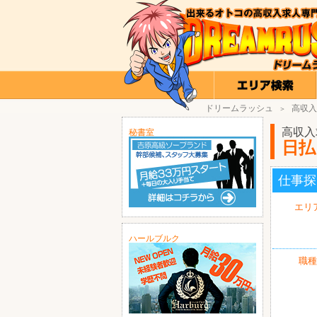
ドリームラッシュ
高収入
＞
高収入
秘書室
日払
仕事探
エリ
ハールブルク
職種