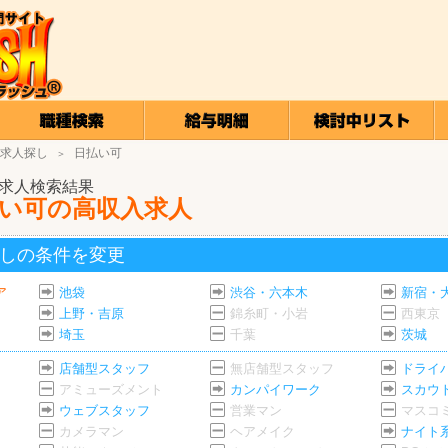
求人探し
日払い可
＞
求人検索結果
い可の高収入求人
しの条件を変更
ア
池袋
渋谷・六本木
新宿・
上野・吉原
錦糸町・小岩
西東京
埼玉
千葉
茨城
店舗型スタッフ
無店舗型スタッフ
ドライ
アミューズメント
カンパイワーク
スカウ
ウェブスタッフ
営業マン
マスコ
カメラマン
ヘアメイク
ナイト