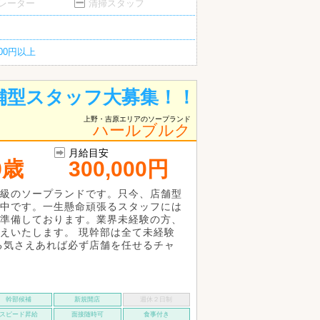
ペレーター
清掃スタッフ
200円以上
舗型スタッフ大募集！！
上野・吉原エリアのソープランド
ハールブルク
月給目安
9歳
300,000円
級のソープランドです。只今、店舗型
中です。一生懸命頑張るスタッフには
準備しております。業界未経験の方、
えいたします。 現幹部は全て未経験
る気さえあれば必ず店舗を任せるチャ
幹部候補
新規開店
週休２日制
スピード昇給
面接随時可
食事付き