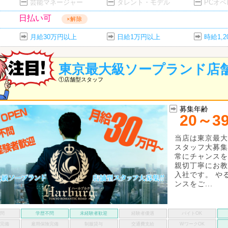
芸能マネージャー
タレント・モデル
PCオ
日払い可
×解除
月給30万円以上
日給1万円以上
時給1,
東京最大級ソープランド店
①店舗型スタッフ
募集年齢
20～3
当店は東京最大
スタッフ大募集
常にチャンスを
親切丁寧にお教
入社です。 や
ンスをご...
不問
学歴不問
未経験者歓迎
経験者優遇
バイトOK
険完備
雇用保険完備
制服貸与
交通費支給
WワークOK