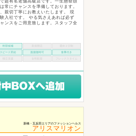
で超有名老舗高級店です。一生懸命頑
は常にチャンスを準備しております。
、親切丁寧にお教えいたします。 現
験入社です。 やる気さえあれば必ず
ャンスをご用意致します。スタッフ全
幹部候補
新規開店
週休２日制
スピード昇給
面接随時可
食事付き
独立支援
女性歓迎
フレックスタイム
新橋・五反田エリアのファッションヘルス
アリスマリオン