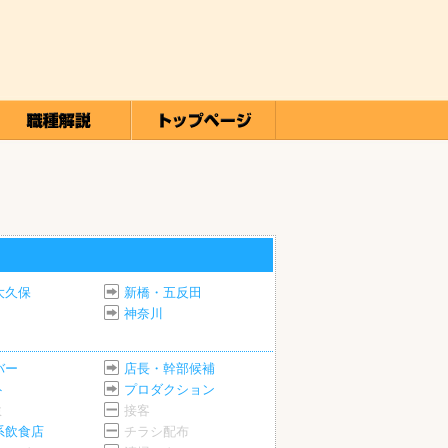
大久保
新橋・五反田
神奈川
バー
店長・幹部候補
ト
プロダクション
ミ
接客
系飲食店
チラシ配布