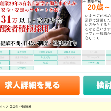
募集年齢
20歳～
いま当店が求め
業界で活躍した
い方からすると
るかと思います
ッフも一般職か
心してく...
不問
学歴不問
未経験者歓迎
経験者優遇
バイトOK
険完備
雇用保険完備
制服貸与
交通費支給
WワークOK
備
車通勤OK
駅近
服装髪型自由
ボーナス有
い可
貸付金可
タッフ
②店長・幹部候補