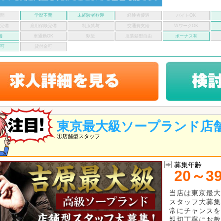
不問
学歴不問
未経験者歓迎
経験者優遇
バイトOK
険完備
雇用保険完備
制服貸与
交通費支給
WワークOK
備
車通勤OK
駅近
服装髪型自由
ボーナス有
い可
貸付金可
東京最大級ソープランド店
①店舗型スタッフ
募集年齢
20～3
当店は東京最大
スタッフ大募集
常にチャンスを
親切丁寧にお教