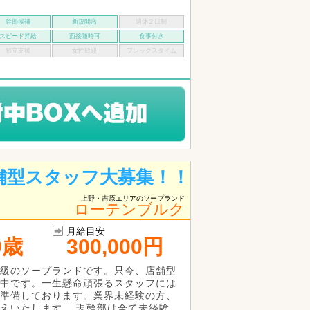
幹部候補
新規開店
週休２日制
スピード昇給
面接随時可
食事付き
独立支援
女性歓迎
フレックスタイム
舗型スタッフ大募集！！
上野・吉原エリアのソープランド
ローテンブルク
月給目安
9歳
300,000円
級のソープランドです。只今、店舗型
中です。一生懸命頑張るスタッフには
準備しております。業界未経験の方、
えいたします。 現幹部は全て未経験