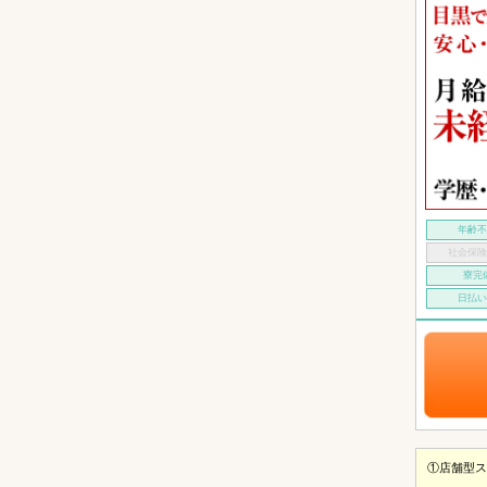
年齢
社会保
寮完
日払
①店舗型ス