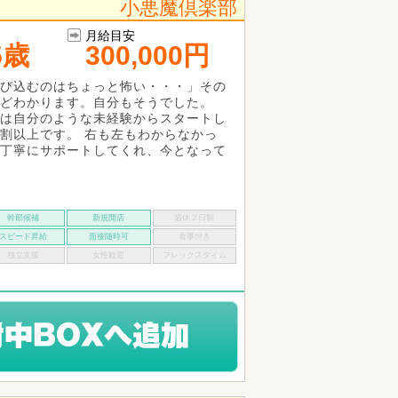
小悪魔倶楽部
月給目安
5歳
300,000円
び込むのはちょっと怖い・・・」その
どわかります。自分もそうでした。
は自分のような未経験からスタートし
割以上です。 右も左もわからなかっ
丁寧にサポートしてくれ、今となって
幹部候補
新規開店
週休２日制
スピード昇給
面接随時可
食事付き
独立支援
女性歓迎
フレックスタイム