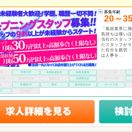
募集年齢
20～3
「風俗業界に飛
気持ちは痛いほ
当社のスタッフ
たスタッフが９
た自分を親切・
は人事を...
不問
学歴不問
未経験者歓迎
経験者優遇
バイトOK
険完備
雇用保険完備
制服貸与
交通費支給
WワークOK
備
車通勤OK
駅近
服装髪型自由
ボーナス有
い可
貸付金可