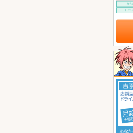
寮完
日払