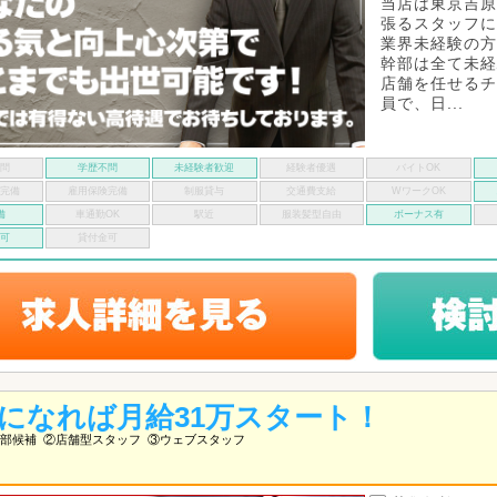
当店は東京吉原
張るスタッフに
業界未経験の方
幹部は全て未経
店舗を任せるチ
員で、日...
不問
学歴不問
未経験者歓迎
経験者優遇
バイトOK
険完備
雇用保険完備
制服貸与
交通費支給
WワークOK
備
車通勤OK
駅近
服装髪型自由
ボーナス有
い可
貸付金可
になれば月給31万スタート！
部候補
②店舗型スタッフ
③ウェブスタッフ