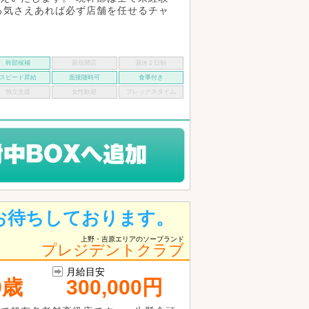
る気さえあれば必ず店舗を任せるチャ
幹部候補
新規開店
週休２日制
スピード昇給
面接随時可
食事付き
独立支援
女性歓迎
フレックスタイム
お待ちしております。
上野・吉原エリアのソープランド
プレジデントクラブ
月給目安
9歳
300,000円