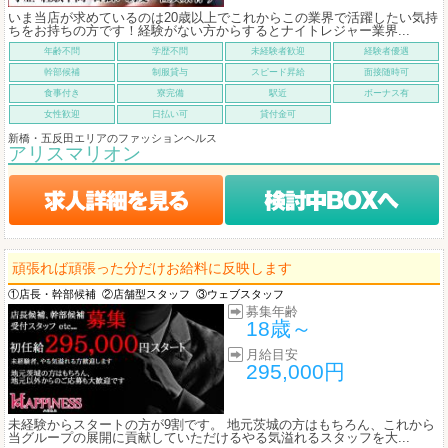
いま当店が求めているのは20歳以上でこれからこの業界で活躍したい気持
ちをお持ちの方です！経験がない方からするとナイトレジャー業界...
年齢不問
学歴不問
未経験者歓迎
経験者優遇
幹部候補
制服貸与
スピード昇給
面接随時可
食事付き
寮完備
駅近
ボーナス有
女性歓迎
日払い可
貸付金可
新橋・五反田エリアのファッションヘルス
アリスマリオン
頑張れば頑張った分だけお給料に反映します
①店長・幹部候補
②店舗型スタッフ
③ウェブスタッフ
募集年齢
18歳～
月給目安
295,000円
未経験からスタートの方が9割です。 地元茨城の方はもちろん、これから
当グループの展開に貢献していただけるやる気溢れるスタッフを大...