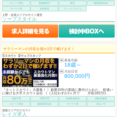
スピード昇給
面接随時可
駅近
服装髪型自由
ボーナス有
女性歓迎
フレックスタイム
上野・吉原エリアのサイト運営
ソープスタイル
サラリーマンの月収を僅か2日で稼げます！
①スカウト
②ウェブスタッフ
募集年齢
18歳～
月給目安
800,000円
『ネットスカウト』大募集！！ 創業10年の実績に裏付けられた、 桁違い
に稼げる大手スカウト会社 《《入社わずか2ヶ月で 月収100万O...
年齢不問
学歴不問
未経験者歓迎
経験者優遇
スピード昇給
服装髪型自由
ボーナス有
日払い可
池袋エリアのスカウト
レイズ求人