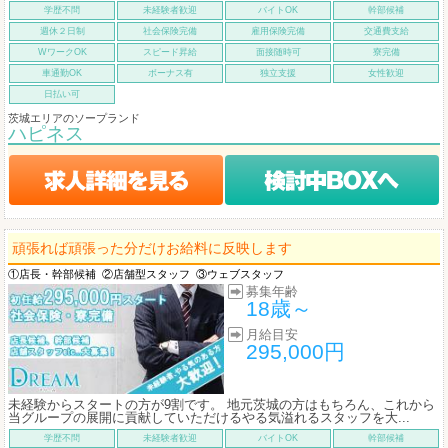
学歴不問
未経験者歓迎
バイトOK
幹部候補
週休２日制
社会保険完備
雇用保険完備
交通費支給
WワークOK
スピード昇給
面接随時可
寮完備
車通勤OK
ボーナス有
独立支援
女性歓迎
日払い可
茨城エリアのソープランド
ハピネス
頑張れば頑張った分だけお給料に反映します
①店長・幹部候補
②店舗型スタッフ
③ウェブスタッフ
募集年齢
18歳～
月給目安
295,000円
未経験からスタートの方が9割です。 地元茨城の方はもちろん、これから
当グループの展開に貢献していただけるやる気溢れるスタッフを大...
学歴不問
未経験者歓迎
バイトOK
幹部候補