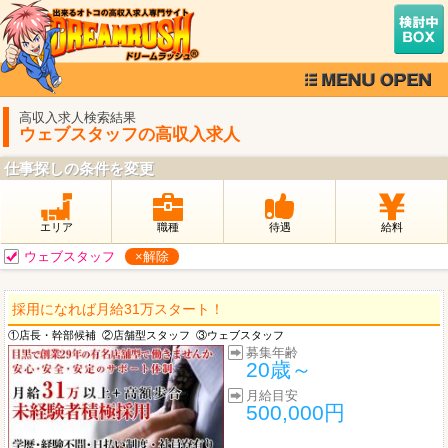
高収入求人検索結果
ウェブスタッフの高収入求人
仕事探しの条件を変更
エリア
職種
待遇
給料
ウェブスタッフ
×解除
採用になれば月給31万スタート！
①店長・幹部候補
②店舗型スタッフ
③ウェブスタッフ
募集年齢
20歳～
月給目安
500,000円