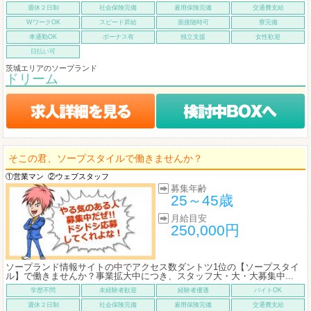
週休２日制
社会保険完備
雇用保険完備
交通費支給
WワークOK
スピード昇給
面接随時可
寮完備
車通勤OK
ボーナス有
独立支援
女性歓迎
日払い可
茨城エリアのソープランド
ドリーム
そこの君、ソープスタイルで働きませんか？
①営業マン
②ウェブスタッフ
募集年齢
25～45歳
月給目安
250,000円
ソープランド情報サイトの中でアクセス数ダントツ1位の【ソープスタイ
ル】で働きませんか？事業拡大中につき、スタッフ大・大・大募集中...
学歴不問
未経験者歓迎
経験者優遇
バイトOK
週休２日制
社会保険完備
雇用保険完備
交通費支給