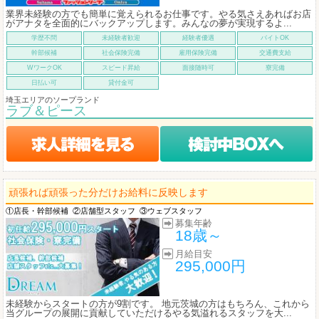
業界未経験の方でも簡単に覚えられるお仕事です。やる気さえあればお店
がアナタを全面的にバックアップします。みんなの夢が実現するよ...
学歴不問
未経験者歓迎
経験者優遇
バイトOK
幹部候補
社会保険完備
雇用保険完備
交通費支給
WワークOK
スピード昇給
面接随時可
寮完備
日払い可
貸付金可
埼玉エリアのソープランド
ラブ＆ピース
頑張れば頑張った分だけお給料に反映します
①店長・幹部候補
②店舗型スタッフ
③ウェブスタッフ
募集年齢
18歳～
月給目安
295,000円
未経験からスタートの方が9割です。 地元茨城の方はもちろん、これから
当グループの展開に貢献していただけるやる気溢れるスタッフを大...