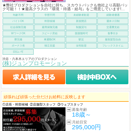
★弊社プロダクションを自社に持ち、スカウトバックも他社より高額バッ
ク可能！！★最高クラスの『環境・待遇・給与』をご用意しています!...
年齢不問
学歴不問
未経験者歓迎
経験者優遇
バイトOK
幹部候補
新規開店
週休２日制
社会保険完備
雇用保険完備
制服貸与
交通費支給
WワークOK
スピード昇給
面接随時可
食事付き
寮完備
車通勤OK
駅近
服装髪型自由
ボーナス有
独立支援
女性歓迎
フレックスタイム
日払い可
渋谷・六本木エリアのプロダクション
(株)ジュンプロモーション
頑張れば頑張った分だけお給料に反映します
①店長・幹部候補
②店舗型スタッフ
③ウェブスタッフ
募集年齢
18歳～
月給目安
295,000円