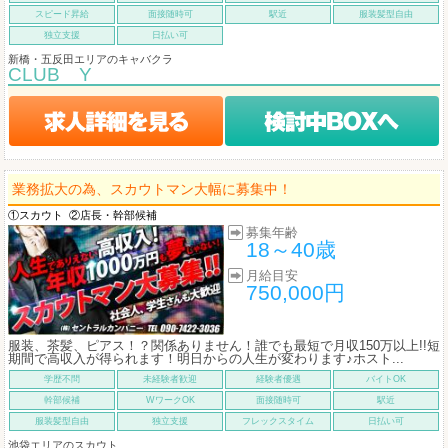
スピード昇給
面接随時可
駅近
服装髪型自由
独立支援
日払い可
新橋・五反田エリアのキャバクラ
CLUB Y
業務拡大の為、スカウトマン大幅に募集中！
①スカウト
②店長・幹部候補
募集年齢
18～40歳
月給目安
750,000円
服装、茶髪、ピアス！？関係ありません！誰でも最短で月収150万以上!!短
期間で高収入が得られます！明日からの人生が変わります♪ホスト...
学歴不問
未経験者歓迎
経験者優遇
バイトOK
幹部候補
WワークOK
面接随時可
駅近
服装髪型自由
独立支援
フレックスタイム
日払い可
池袋エリアのスカウト