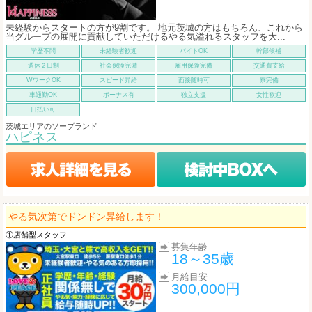
未経験からスタートの方が9割です。 地元茨城の方はもちろん、これから
当グループの展開に貢献していただけるやる気溢れるスタッフを大...
学歴不問
未経験者歓迎
バイトOK
幹部候補
週休２日制
社会保険完備
雇用保険完備
交通費支給
WワークOK
スピード昇給
面接随時可
寮完備
車通勤OK
ボーナス有
独立支援
女性歓迎
日払い可
茨城エリアのソープランド
ハピネス
やる気次第でドンドン昇給します！
①店舗型スタッフ
募集年齢
18～35歳
月給目安
300,000円