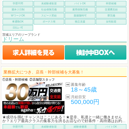
学歴不問
未経験者歓迎
バイトOK
幹部候補
週休２日制
社会保険完備
雇用保険完備
交通費支給
WワークOK
スピード昇給
面接随時可
寮完備
車通勤OK
ボーナス有
独立支援
女性歓迎
日払い可
茨城エリアのソープランド
ドリーム
業務拡大につき、店長・幹部候補を大募集！
①店長・幹部候補
②店舗型スタッフ
募集年齢
18～45歳
月給目安
500,000円
★成功を掴むチャンスはここにある！★是非、私達と一緒に働きません
か？エリア最高クラスの集客力を誇るお店なので好条件・高待遇はお約...
学歴不問
未経験者歓迎
経験者優遇
バイトOK