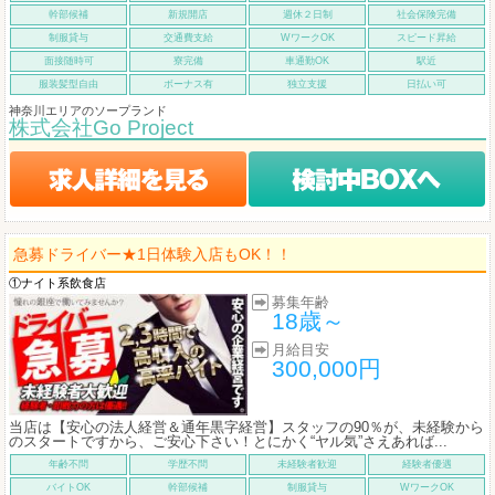
幹部候補
新規開店
週休２日制
社会保険完備
制服貸与
交通費支給
WワークOK
スピード昇給
面接随時可
寮完備
車通勤OK
駅近
服装髪型自由
ボーナス有
独立支援
日払い可
神奈川エリアのソープランド
株式会社Go Project
急募ドライバー★1日体験入店もOK！！
①ナイト系飲食店
募集年齢
18歳～
月給目安
300,000円
当店は【安心の法人経営＆通年黒字経営】スタッフの90％が、未経験から
のスタートですから、ご安心下さい！とにかく“ヤル気”さえあれば...
年齢不問
学歴不問
未経験者歓迎
経験者優遇
バイトOK
幹部候補
制服貸与
WワークOK