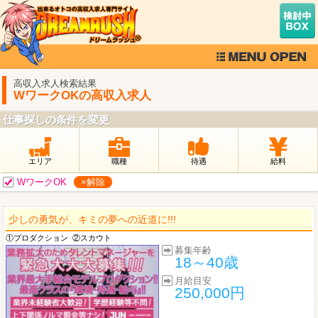
高収入求人検索結果
WワークOKの高収入求人
仕事探しの条件を変更
エリア
職種
待遇
給料
WワークOK
×解除
少しの勇気が、キミの夢への近道に!!!
①プロダクション
②スカウト
募集年齢
18～40歳
月給目安
250,000円